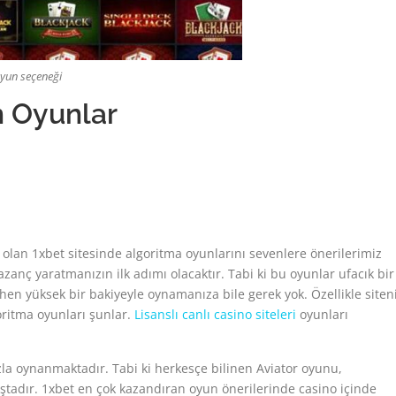
yun seçeneği
n Oyunlar
ı olan 1xbet sitesinde algoritma oyunlarını sevenlere önerilerimiz
azanç yaratmanızın ilk adımı olacaktır. Tabi ki bu oyunlar ufacık bir
cihen yüksek bir bakiyeyle oynamanıza bile gerek yok. Özellikle siten
oritma oyunları şunlar.
Lisanslı canlı casino siteleri
oyunları
zla oynanmaktadır. Tabi ki herkesçe bilinen Aviator oyunu,
adır. 1xbet en çok kazandıran oyun önerilerinde casino içinde