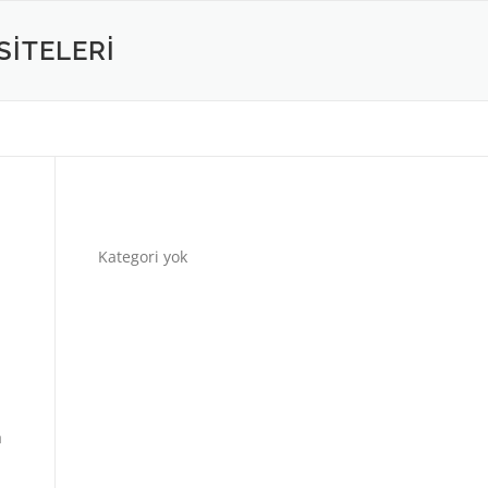
SITELERI
Kategori yok
a