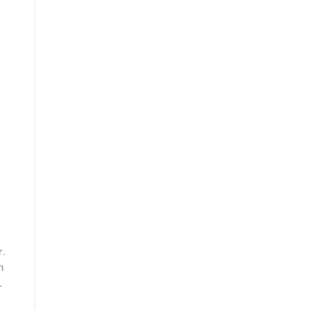
r.
n
.