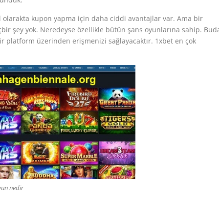
el olarakta kupon yapma için daha ciddi avantajlar var. Ama bir
çbir şey yok. Neredeyse özellikle bütün şans oyunlarına sahip. Bud
bir platform üzerinden erişmenizi sağlayacaktır. 1xbet en çok
yun nedir